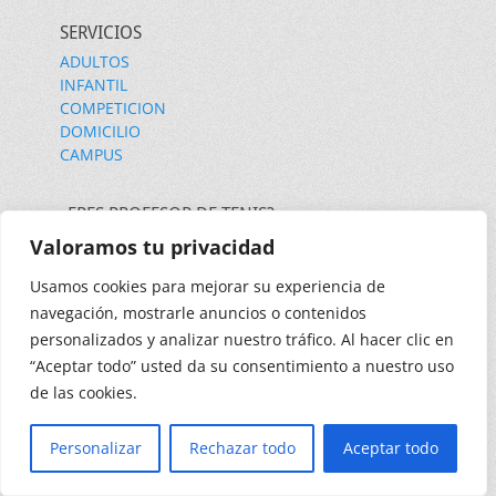
SERVICIOS
ADULTOS
INFANTIL
COMPETICION
DOMICILIO
CAMPUS
¿ERES PROFESOR DE TENIS?
Trabaja con nosotros
Valoramos tu privacidad
Usamos cookies para mejorar su experiencia de
PAGINAS DE INTERES
navegación, mostrarle anuncios o contenidos
Federación Española de Tenis
personalizados y analizar nuestro tráfico. Al hacer clic en
Federación Catalana de Tenis
“Aceptar todo” usted da su consentimiento a nuestro uso
Dunlop Tenis
de las cookies.
Derechos de copia © 2026
Escuela Tenis Barcelona
. Todos los
Personalizar
Rechazar todo
Aceptar todo
derechos reservados. | Catch Responsive por
Catch Themes